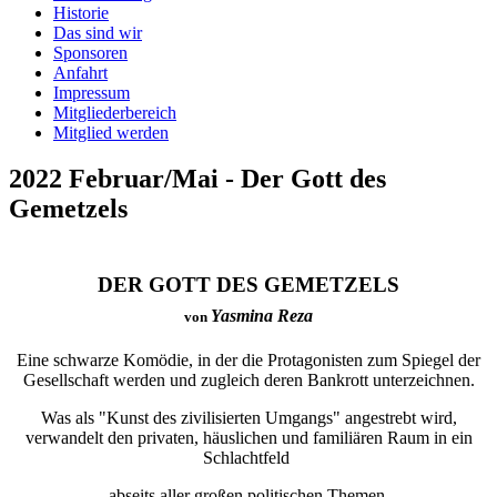
Historie
Das sind wir
Sponsoren
Anfahrt
Impressum
Mitgliederbereich
Mitglied werden
2022 Februar/Mai - Der Gott des
Gemetzels
DER GOTT DES GEMETZELS
Yasmina Reza
von
Eine schwarze Komödie, in der die Protagonisten
zum Spiegel der
Gesellschaft werden
und zugleich deren Bankrott unterzeichnen.
Was als "Kunst des zivilisierten Umgangs" angestrebt wird,
verwandelt den privaten, häuslichen und familiären Raum in ein
Schlachtfeld
abseits aller großen politischen Themen.